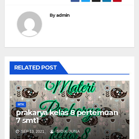
By
admin
RELATED POST
MTK
prakarya kelas 8 pertemuan
7 smt1
SEP 13, 2021
SIDIK JUNA