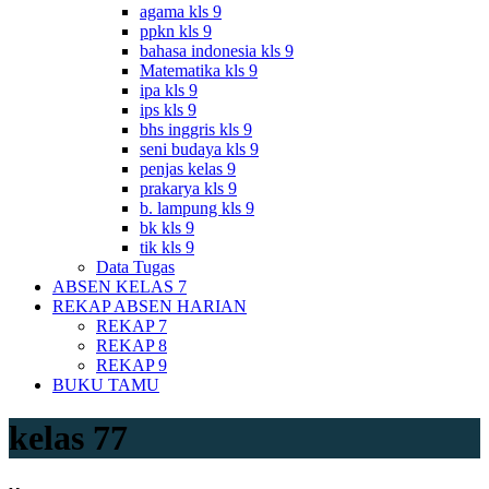
agama kls 9
ppkn kls 9
bahasa indonesia kls 9
Matematika kls 9
ipa kls 9
ips kls 9
bhs inggris kls 9
seni budaya kls 9
penjas kelas 9
prakarya kls 9
b. lampung kls 9
bk kls 9
tik kls 9
Data Tugas
ABSEN KELAS 7
REKAP ABSEN HARIAN
REKAP 7
REKAP 8
REKAP 9
BUKU TAMU
kelas 77