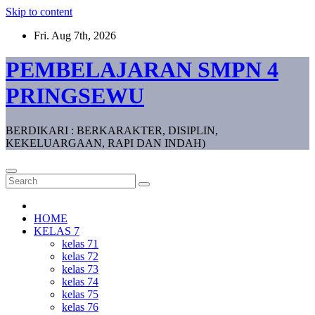
Skip to content
Fri. Aug 7th, 2026
PEMBELAJARAN SMPN 4
PRINGSEWU
BERDIKARI : BERKARAKTER, DISIPLIN,
KEKELUARGAAN, RAPI DAN INDAH)
HOME
KELAS 7
kelas 71
kelas 72
kelas 73
kelas 74
kelas 75
kelas 76