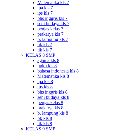
Matematika kls 7
ipa kls 7
ips kls 7
bhs inggris kls 7
seni budaya kls 7
penjas kelas 7
prakarya kls 7
b. lampung kls 7
bk kls 7
tik kls 7
KELAS 8 SMP
agama kls 8
ppkn kls 8
bahasa indonesia kls 8
Matematika kls 8
ipa kls 8
ips kls 8
bhs inggris kls 8
seni budaya kls 8
penjas kelas 8
prakarya kls 8
b. lampung kls 8
bk kls 8
tik kls 8
KELAS 9 SMP