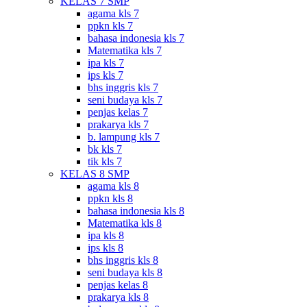
KELAS 7 SMP
agama kls 7
ppkn kls 7
bahasa indonesia kls 7
Matematika kls 7
ipa kls 7
ips kls 7
bhs inggris kls 7
seni budaya kls 7
penjas kelas 7
prakarya kls 7
b. lampung kls 7
bk kls 7
tik kls 7
KELAS 8 SMP
agama kls 8
ppkn kls 8
bahasa indonesia kls 8
Matematika kls 8
ipa kls 8
ips kls 8
bhs inggris kls 8
seni budaya kls 8
penjas kelas 8
prakarya kls 8