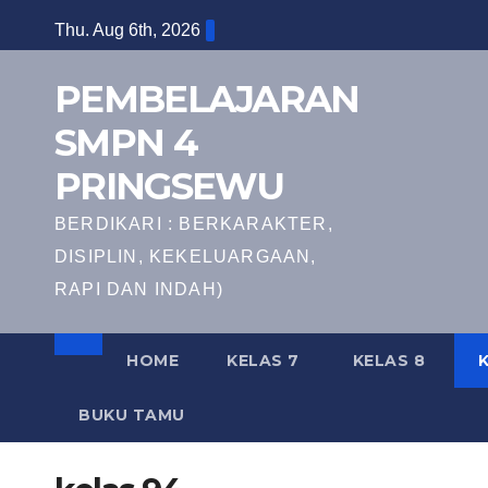
Skip
Thu. Aug 6th, 2026
to
content
PEMBELAJARAN
SMPN 4
PRINGSEWU
BERDIKARI : BERKARAKTER,
DISIPLIN, KEKELUARGAAN,
RAPI DAN INDAH)
HOME
KELAS 7
KELAS 8
BUKU TAMU