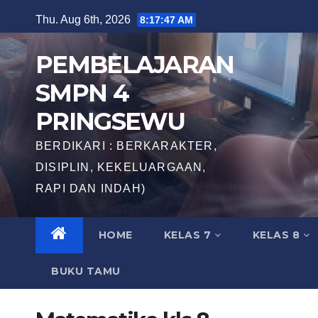
Skip
Thu. Aug 6th, 2026
8:17:48 AM
to
content
PEMBELAJARAN
SMPN 4
PRINGSEWU
BERDIKARI : BERKARAKTER,
DISIPLIN, KEKELUARGAAN,
RAPI DAN INDAH)
HOME
KELAS 7
KELAS 8
BUKU TAMU