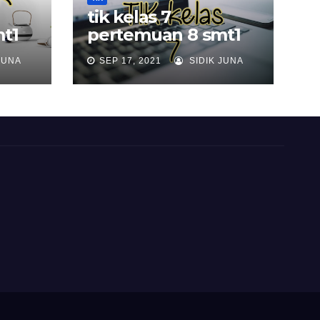
tik kelas 7
t1
pertemuan 8 smt1
JUNA
SEP 17, 2021
SIDIK JUNA