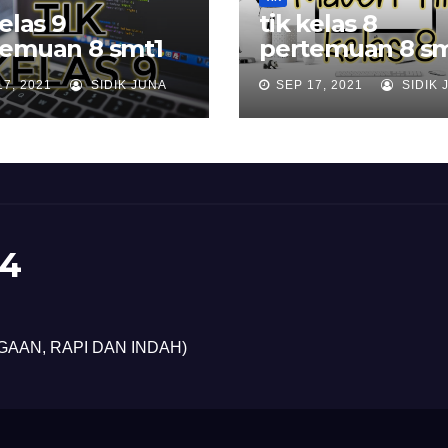
kelas 9
tik kelas 8
temuan 8 smt1
pertemuan 8 sm
17, 2021
SIDIK JUNA
SEP 17, 2021
SIDIK 
4
GAAN, RAPI DAN INDAH)