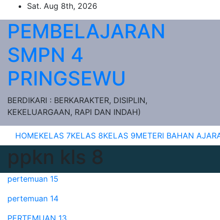
Skip
Sat. Aug 8th, 2026
to
PEMBELAJARAN
content
SMPN 4
PRINGSEWU
BERDIKARI : BERKARAKTER, DISIPLIN,
KEKELUARGAAN, RAPI DAN INDAH)
HOME
KELAS 7
KELAS 8
KELAS 9
METERI BAHAN AJAR
ppkn kls 8
pertemuan 15
pertemuan 14
PERTEMUAN 13