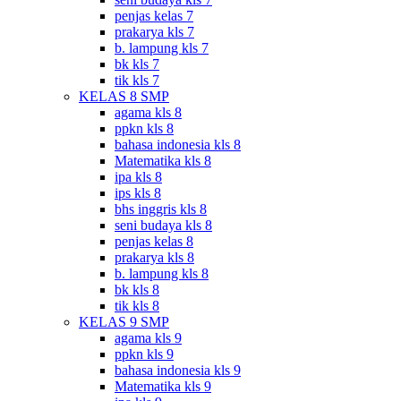
penjas kelas 7
prakarya kls 7
b. lampung kls 7
bk kls 7
tik kls 7
KELAS 8 SMP
agama kls 8
ppkn kls 8
bahasa indonesia kls 8
Matematika kls 8
ipa kls 8
ips kls 8
bhs inggris kls 8
seni budaya kls 8
penjas kelas 8
prakarya kls 8
b. lampung kls 8
bk kls 8
tik kls 8
KELAS 9 SMP
agama kls 9
ppkn kls 9
bahasa indonesia kls 9
Matematika kls 9