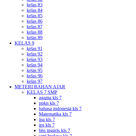
kelas 83
kelas 84
kelas 85
kelas 86
kelas 87
kelas 88
kelas 89
KELAS 9
kelas 91
kelas 92
kelas 93
kelas 94
kelas 95
kelas 96
kelas 97
METERI BAHAN AJAR
KELAS 7 SMP
agama kls 7
ppkn kls 7
bahasa indonesia kls 7
Matematika kls 7
ipa kls 7
ips kls 7
bhs inggris kls 7
seni budaya kls 7