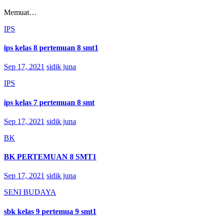
Memuat…
IPS
ips kelas 8 pertemuan 8 smt1
Sep 17, 2021
sidik juna
IPS
ips kelas 7 pertemuan 8 smt
Sep 17, 2021
sidik juna
BK
BK PERTEMUAN 8 SMT1
Sep 17, 2021
sidik juna
SENI BUDAYA
sbk kelas 9 pertemua 9 smt1