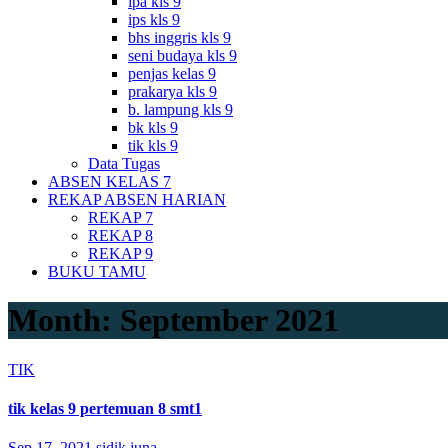
ipa kls 9
ips kls 9
bhs inggris kls 9
seni budaya kls 9
penjas kelas 9
prakarya kls 9
b. lampung kls 9
bk kls 9
tik kls 9
Data Tugas
ABSEN KELAS 7
REKAP ABSEN HARIAN
REKAP 7
REKAP 8
REKAP 9
BUKU TAMU
Month:
September 2021
TIK
tik kelas 9 pertemuan 8 smt1
Sep 17, 2021
sidik juna