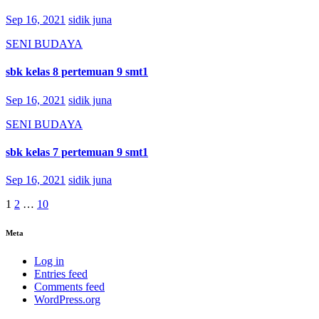
Sep 16, 2021
sidik juna
SENI BUDAYA
sbk kelas 8 pertemuan 9 smt1
Sep 16, 2021
sidik juna
SENI BUDAYA
sbk kelas 7 pertemuan 9 smt1
Sep 16, 2021
sidik juna
Posts
1
2
…
10
navigation
Meta
Log in
Entries feed
Comments feed
WordPress.org