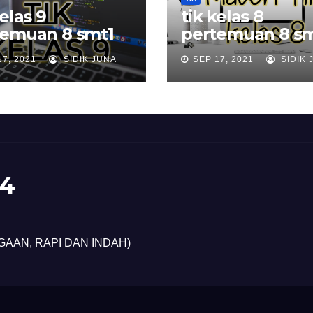
kelas 9
tik kelas 8
temuan 8 smt1
pertemuan 8 sm
17, 2021
SIDIK JUNA
SEP 17, 2021
SIDIK 
4
GAAN, RAPI DAN INDAH)