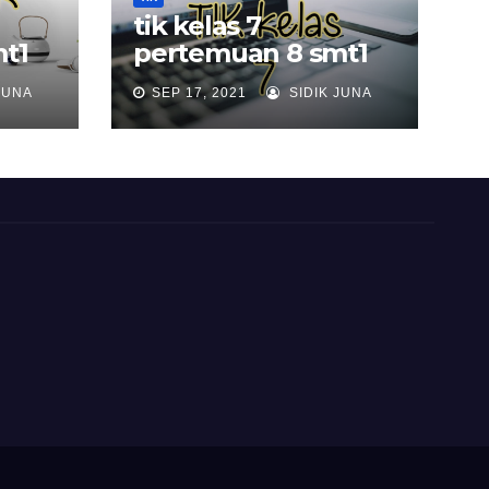
tik kelas 7
t1
pertemuan 8 smt1
JUNA
SEP 17, 2021
SIDIK JUNA