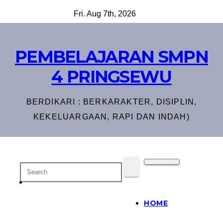
Skip
Fri. Aug 7th, 2026
to
content
PEMBELAJARAN SMPN
4 PRINGSEWU
BERDIKARI : BERKARAKTER, DISIPLIN,
KEKELUARGAAN, RAPI DAN INDAH)
HOME