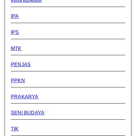
extra kulikuler
IPA
IPS
MTK
PENJAS
PPKN
PRAKARYA
SENI BUDAYA
TIK