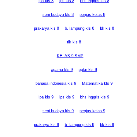
ipa kls 8
ips kls 8
bhs inggris kls 8
seni budaya kls 8
penjas kelas 8
prakarya kls 8
b. lampung kls 8
bk kls 8
tik kls 8
KELAS 9 SMP
agama kls 9
ppkn kls 9
bahasa indonesia kls 9
Matematika kls 9
ipa kls 9
ips kls 9
bhs inggris kls 9
seni budaya kls 9
penjas kelas 9
prakarya kls 9
b. lampung kls 9
bk kls 9