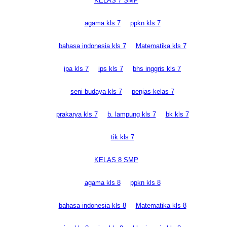
KELAS 7 SMP
agama kls 7
ppkn kls 7
bahasa indonesia kls 7
Matematika kls 7
ipa kls 7
ips kls 7
bhs inggris kls 7
seni budaya kls 7
penjas kelas 7
prakarya kls 7
b. lampung kls 7
bk kls 7
tik kls 7
KELAS 8 SMP
agama kls 8
ppkn kls 8
bahasa indonesia kls 8
Matematika kls 8