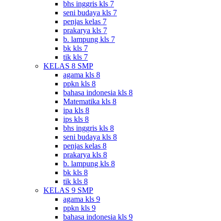
bhs inggris kls 7
seni budaya kls 7
penjas kelas 7
prakarya kls 7
b. lampung kls 7
bk kls 7
tik kls 7
KELAS 8 SMP
agama kls 8
ppkn kls 8
bahasa indonesia kls 8
Matematika kls 8
ipa kls 8
ips kls 8
bhs inggris kls 8
seni budaya kls 8
penjas kelas 8
prakarya kls 8
b. lampung kls 8
bk kls 8
tik kls 8
KELAS 9 SMP
agama kls 9
ppkn kls 9
bahasa indonesia kls 9