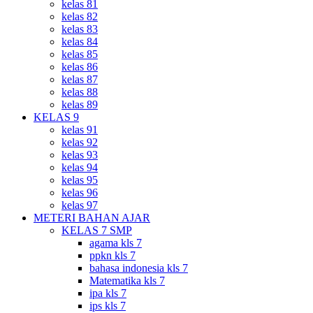
kelas 81
kelas 82
kelas 83
kelas 84
kelas 85
kelas 86
kelas 87
kelas 88
kelas 89
KELAS 9
kelas 91
kelas 92
kelas 93
kelas 94
kelas 95
kelas 96
kelas 97
METERI BAHAN AJAR
KELAS 7 SMP
agama kls 7
ppkn kls 7
bahasa indonesia kls 7
Matematika kls 7
ipa kls 7
ips kls 7