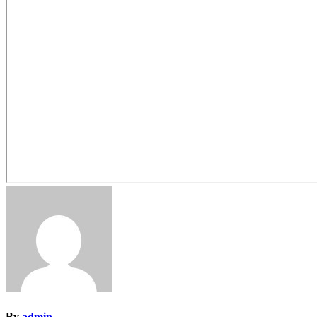
By
admin