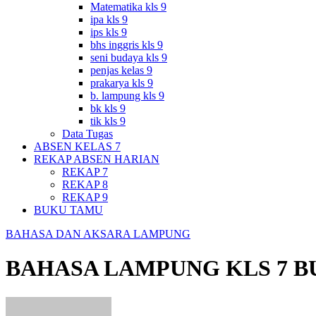
Matematika kls 9
ipa kls 9
ips kls 9
bhs inggris kls 9
seni budaya kls 9
penjas kelas 9
prakarya kls 9
b. lampung kls 9
bk kls 9
tik kls 9
Data Tugas
ABSEN KELAS 7
REKAP ABSEN HARIAN
REKAP 7
REKAP 8
REKAP 9
BUKU TAMU
BAHASA DAN AKSARA LAMPUNG
BAHASA LAMPUNG KLS 7 B