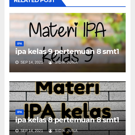
RELATED POST
IPA
ipa kelas 9 pertemuan 8 smt1
SEP 14, 2021
SIDIK JUNA
IPA
ipa kelas 8 pertemuan 8 smt1
SEP 14, 2021
SIDIK JUNA