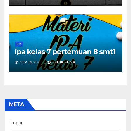
IPA
ipa kelas 7 pertemuan 8 smt1
SEP 14, 2021
SIDIK JUNA
META
Log in