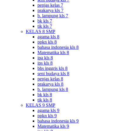
penjas kelas 7
prakarya kls 7
b. lampung kls 7
bk kls 7
tik kls 7
KELAS 8 SMP
agama kls 8
ppkn kls 8
bahasa indonesia kls 8
Matematika kls 8
ipa kls 8
ips kls 8
bhs inggris kls 8
seni budaya kls 8
penjas kelas 8
prakarya kls 8
b. lampung kls 8
bk kls 8
tik kls 8
KELAS 9 SMP
agama kls 9
ppkn kls 9
bahasa indonesia kls 9
Matematika kls 9