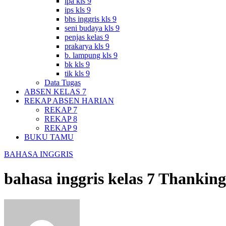
ipa kls 9
ips kls 9
bhs inggris kls 9
seni budaya kls 9
penjas kelas 9
prakarya kls 9
b. lampung kls 9
bk kls 9
tik kls 9
Data Tugas
ABSEN KELAS 7
REKAP ABSEN HARIAN
REKAP 7
REKAP 8
REKAP 9
BUKU TAMU
BAHASA INGGRIS
bahasa inggris kelas 7 Thanking