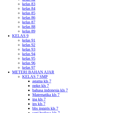
kelas 83
kelas 84
kelas 85
kelas 86
kelas 87
kelas 88
kelas 89
KELAS 9
kelas 91
kelas 92
kelas 93
kelas 94
kelas 95
kelas 96
kelas 97
METERI BAHAN AJAR
KELAS 7 SMP
agama kls 7
ppkn kls 7
bahasa indonesia kls 7
Matematika kls 7
ipa kls 7
ips kls 7
bhs inggris kls 7
seni budaya kls 7