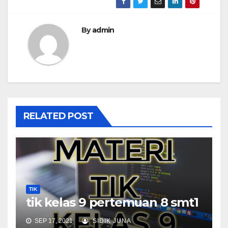
By
admin
RELATED POST
TIK
tik kelas 9 pertemuan 8 smt1
SEP 17, 2021
SIDIK JUNA