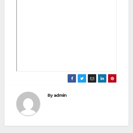
By
admin