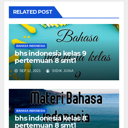
RELATED POST
BAHASA INDONESIA
bhs indonesia kelas 9
pertemuan 8 smt1
SEP 12, 2021
SIDIK JUNA
BAHASA INDONESIA
bhs indonesia kelas 8
pertemuan 8 smt1