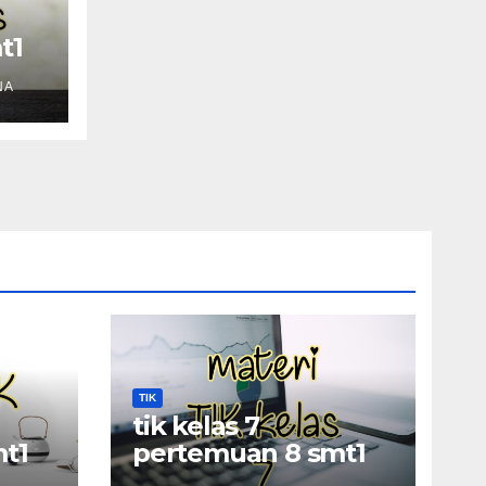
t1
NA
TIK
tik kelas 7
t1
pertemuan 8 smt1