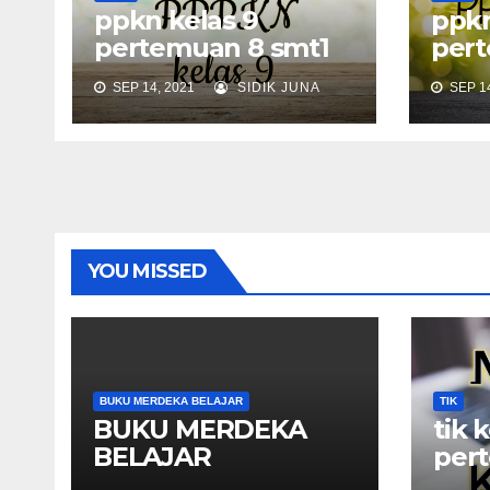
ppkn kelas 9
ppkn
pertemuan 8 smt1
pert
SEP 14, 2021
SIDIK JUNA
SEP 14
YOU MISSED
BUKU MERDEKA BELAJAR
TIK
BUKU MERDEKA
tik 
BELAJAR
per