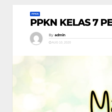
PPKN
PPKN KELAS 7 P
By
admin
AUG 10, 2020