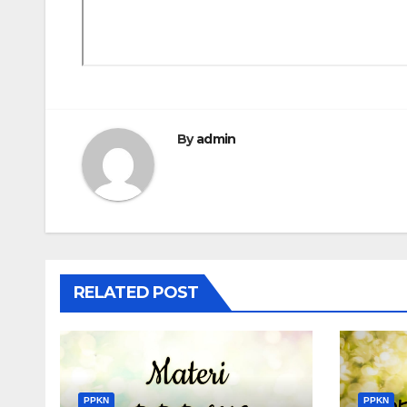
By
admin
RELATED POST
PPKN
PPKN