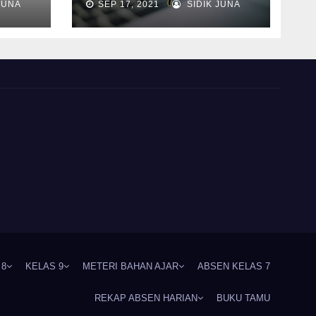
JUNA
SEP 17, 2021
SIDIK JUNA
 8
KELAS 9
METERI BAHAN AJAR
ABSEN KELAS 7
REKAP ABSEN HARIAN
BUKU TAMU