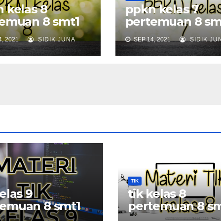
 kelas 8
ppkn kelas 7
emuan 8 smt1
pertemuan 8 sm
, 2021
SIDIK JUNA
SEP 14, 2021
SIDIK JU
TIK
kelas 9
tik kelas 8
temuan 8 smt1
pertemuan 8 sm