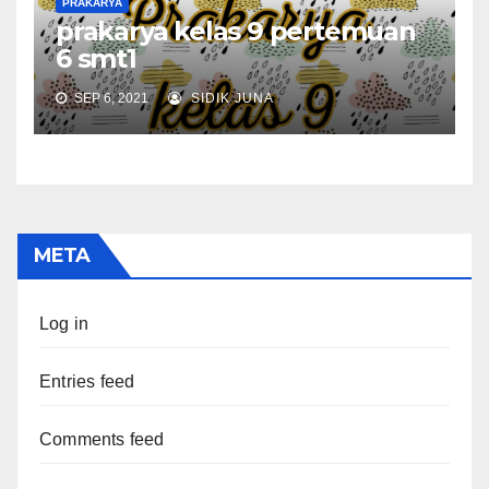
PRAKARYA
prakarya kelas 9 pertemuan
6 smt1
SEP 6, 2021
SIDIK JUNA
META
Log in
Entries feed
Comments feed