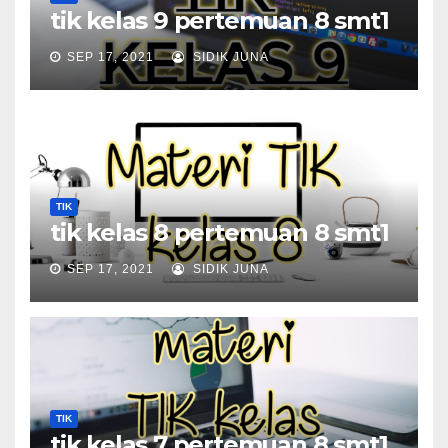
tik kelas 9 pertemuan 8 smt1
SEP 17, 2021
SIDIK JUNA
TIK
tik kelas 8 pertemuan 8 smt1
SEP 17, 2021
SIDIK JUNA
TIK
tik kelas 7 pertemuan 8 smt1