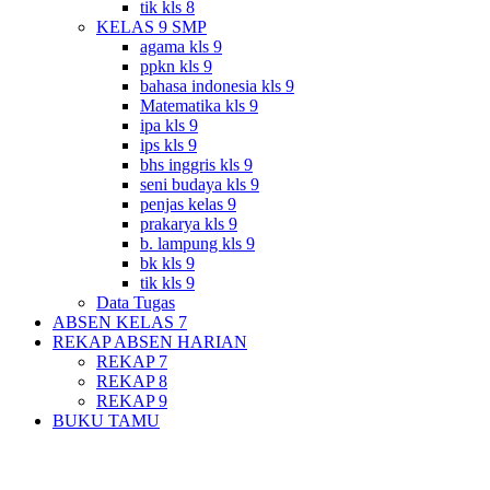
tik kls 8
KELAS 9 SMP
agama kls 9
ppkn kls 9
bahasa indonesia kls 9
Matematika kls 9
ipa kls 9
ips kls 9
bhs inggris kls 9
seni budaya kls 9
penjas kelas 9
prakarya kls 9
b. lampung kls 9
bk kls 9
tik kls 9
Data Tugas
ABSEN KELAS 7
REKAP ABSEN HARIAN
REKAP 7
REKAP 8
REKAP 9
BUKU TAMU