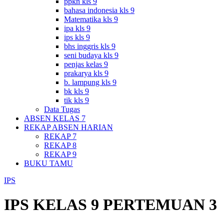
ppkn kls 9
bahasa indonesia kls 9
Matematika kls 9
ipa kls 9
ips kls 9
bhs inggris kls 9
seni budaya kls 9
penjas kelas 9
prakarya kls 9
b. lampung kls 9
bk kls 9
tik kls 9
Data Tugas
ABSEN KELAS 7
REKAP ABSEN HARIAN
REKAP 7
REKAP 8
REKAP 9
BUKU TAMU
IPS
IPS KELAS 9 PERTEMUAN 3