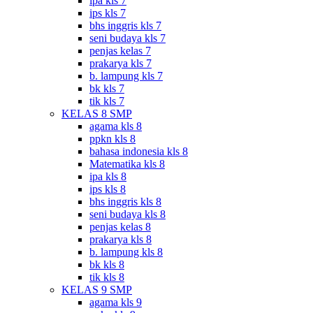
ipa kls 7
ips kls 7
bhs inggris kls 7
seni budaya kls 7
penjas kelas 7
prakarya kls 7
b. lampung kls 7
bk kls 7
tik kls 7
KELAS 8 SMP
agama kls 8
ppkn kls 8
bahasa indonesia kls 8
Matematika kls 8
ipa kls 8
ips kls 8
bhs inggris kls 8
seni budaya kls 8
penjas kelas 8
prakarya kls 8
b. lampung kls 8
bk kls 8
tik kls 8
KELAS 9 SMP
agama kls 9