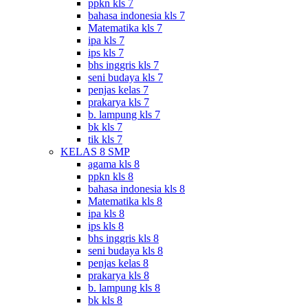
ppkn kls 7
bahasa indonesia kls 7
Matematika kls 7
ipa kls 7
ips kls 7
bhs inggris kls 7
seni budaya kls 7
penjas kelas 7
prakarya kls 7
b. lampung kls 7
bk kls 7
tik kls 7
KELAS 8 SMP
agama kls 8
ppkn kls 8
bahasa indonesia kls 8
Matematika kls 8
ipa kls 8
ips kls 8
bhs inggris kls 8
seni budaya kls 8
penjas kelas 8
prakarya kls 8
b. lampung kls 8
bk kls 8