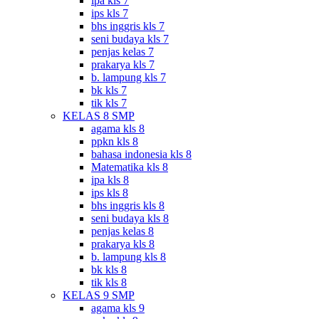
ipa kls 7
ips kls 7
bhs inggris kls 7
seni budaya kls 7
penjas kelas 7
prakarya kls 7
b. lampung kls 7
bk kls 7
tik kls 7
KELAS 8 SMP
agama kls 8
ppkn kls 8
bahasa indonesia kls 8
Matematika kls 8
ipa kls 8
ips kls 8
bhs inggris kls 8
seni budaya kls 8
penjas kelas 8
prakarya kls 8
b. lampung kls 8
bk kls 8
tik kls 8
KELAS 9 SMP
agama kls 9