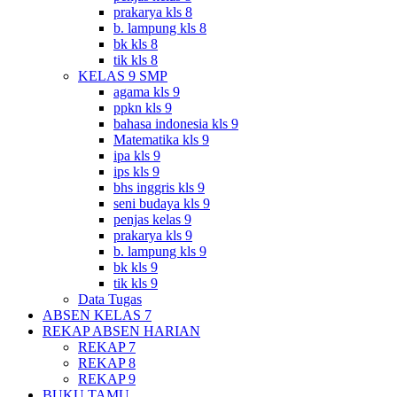
prakarya kls 8
b. lampung kls 8
bk kls 8
tik kls 8
KELAS 9 SMP
agama kls 9
ppkn kls 9
bahasa indonesia kls 9
Matematika kls 9
ipa kls 9
ips kls 9
bhs inggris kls 9
seni budaya kls 9
penjas kelas 9
prakarya kls 9
b. lampung kls 9
bk kls 9
tik kls 9
Data Tugas
ABSEN KELAS 7
REKAP ABSEN HARIAN
REKAP 7
REKAP 8
REKAP 9
BUKU TAMU