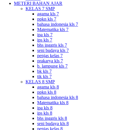
METERI BAHAN AJAR
KELAS 7 SMP
agama kls 7
ppkn kls 7
bahasa indonesia kls 7
Matematika kls 7
ipa kls 7
ips kls 7
bhs inggris kls 7
seni budaya kls 7
penjas kelas 7
prakarya kls 7
b. lampung kls 7
bk kls 7
tik kls 7
KELAS 8 SMP
agama kls 8
ppkn kls 8
bahasa indonesia kls 8
Matematika kls 8
ipa kls 8
ips kls 8
bhs inggris kls 8
seni budaya kls 8
penjas kelas 8