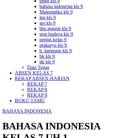
ppkn kls 9
bahasa indonesia kls 9
Matematika kls 9
ipa kls 9
ips kls 9
bhs inggris kls 9
seni budaya kls 9
penjas kelas 9
prakarya kls 9
b. lampung kls 9
bk kls 9
tik kls 9
Data Tugas
ABSEN KELAS 7
REKAP ABSEN HARIAN
REKAP 7
REKAP 8
REKAP 9
BUKU TAMU
BAHASA INDONESIA
BAHASA INDONESIA
KELAS 7 UH 1