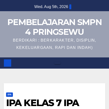
Skip
Wed. Aug 5th, 2026
to
content
PEMBELAJARAN SMPN
4 PRINGSEWU
BERDIKARI : BERKARAKTER, DISIPLIN,
KEKELUARGAAN, RAPI DAN INDAH)
IPA
IPA KELAS 7 IPA