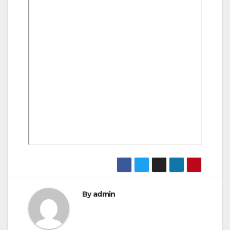
By
admin