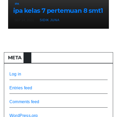
IPA
ipa kelas 7 pertemuan 8 smt1
SEP 14, 2021
SIDIK JUNA
META
Log in
Entries feed
Comments feed
WordPress.org