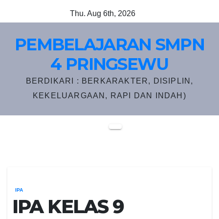
Skip
Thu. Aug 6th, 2026
to
content
PEMBELAJARAN SMPN
4 PRINGSEWU
BERDIKARI : BERKARAKTER, DISIPLIN,
KEKELUARGAAN, RAPI DAN INDAH)
IPA
IPA KELAS 9