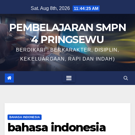
Skip
Sat. Aug 8th, 2026
11:44:26 AM
to
content
PEMBELAJARAN SMPN
4 PRINGSEWU
BERDIKARI : BERKARAKTER, DISIPLIN,
KEKELUARGAAN, RAPI DAN INDAH)
BAHASA INDONESIA
bahasa indonesia