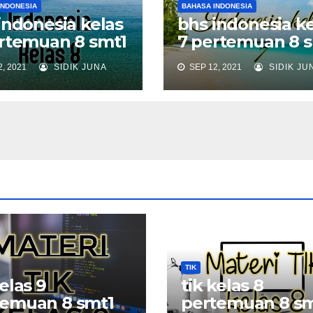
INDONESIA
BAHASA INDONESIA
indonesia kelas
bhs indonesia ke
rtemuan 8 smt1
7 pertemuan 8 
, 2021
SIDIK JUNA
SEP 12, 2021
SIDIK JU
TIK
kelas 9
tik kelas 8
temuan 8 smt1
pertemuan 8 sm