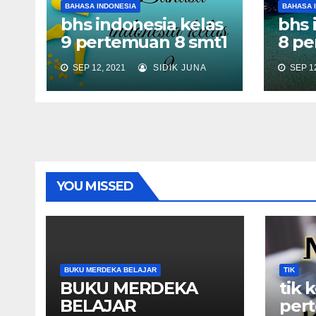
BAHASA INDONESIA
BAHASA 
bhs indonesia kelas
bhs 
9 pertemuan 8 smt1
8 pe
SEP 12, 2021
SIDIK JUNA
SEP 12
YOU MISSED
BUKU MERDEKA BELAJAR
TIK
BUKU MERDEKA
tik 
BELAJAR
per