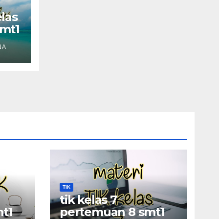
las
smt1
NA
TIK
tik kelas 7
t1
pertemuan 8 smt1