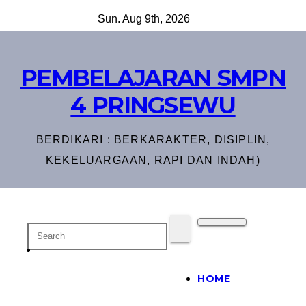
Skip
Sun. Aug 9th, 2026
to
content
PEMBELAJARAN SMPN
4 PRINGSEWU
BERDIKARI : BERKARAKTER, DISIPLIN,
KEKELUARGAAN, RAPI DAN INDAH)
HOME