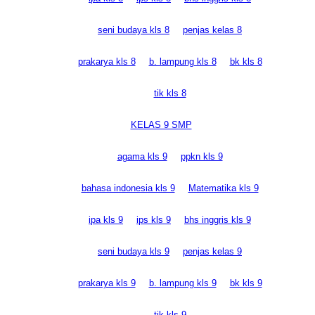
seni budaya kls 8
penjas kelas 8
prakarya kls 8
b. lampung kls 8
bk kls 8
tik kls 8
KELAS 9 SMP
agama kls 9
ppkn kls 9
bahasa indonesia kls 9
Matematika kls 9
ipa kls 9
ips kls 9
bhs inggris kls 9
seni budaya kls 9
penjas kelas 9
prakarya kls 9
b. lampung kls 9
bk kls 9
tik kls 9