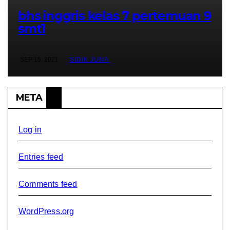
bhs inggris kelas 7 pertemuan 9
smt1
SEP 15, 2021
SIDIK JUNA
META
Log in
Entries feed
Comments feed
WordPress.org