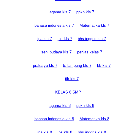
agama kls 7
ppkn kls 7
bahasa indonesia kls 7
Matematika kls 7
ipa kls 7
ips kls 7
bhs inggris kls 7
seni budaya kls 7
penjas kelas 7
prakarya kls 7
b. lampung kls 7
bk kls 7
tik kls 7
KELAS 8 SMP
agama kls 8
ppkn kls 8
bahasa indonesia kls 8
Matematika kls 8
ipa kls 8
ips kls 8
bhs inggris kls 8