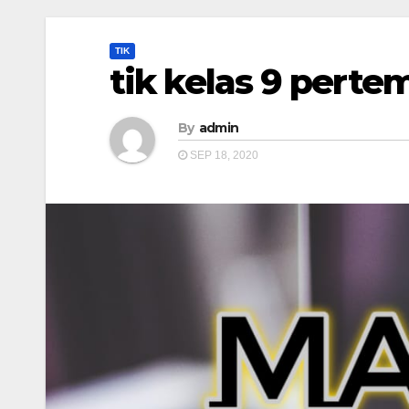
TIK
tik kelas 9 perte
By
admin
SEP 18, 2020