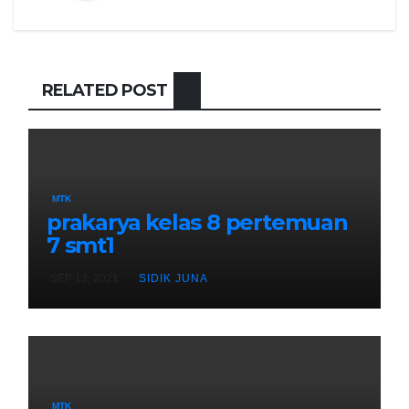
RELATED POST
MTK
prakarya kelas 8 pertemuan
7 smt1
SEP 13, 2021
SIDIK JUNA
MTK