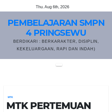
Skip
Thu. Aug 6th, 2026
to
content
PEMBELAJARAN SMPN
4 PRINGSEWU
BERDIKARI : BERKARAKTER, DISIPLIN,
KEKELUARGAAN, RAPI DAN INDAH)
MTK
MTK PERTEMUAN