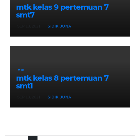
mtk kelas 9 pertemuan 7
smt7
SEP 13, 2021
SIDIK JUNA
MTK
mtk kelas 8 pertemuan 7
smt1
SEP 13, 2021
SIDIK JUNA