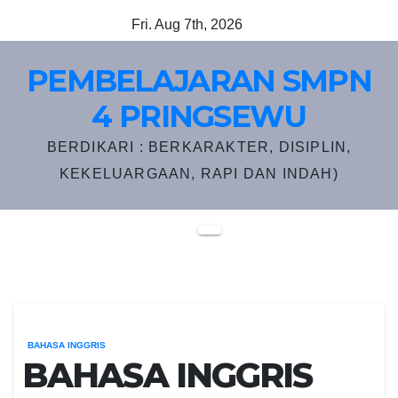
Skip
Fri. Aug 7th, 2026
to
content
PEMBELAJARAN SMPN
4 PRINGSEWU
BERDIKARI : BERKARAKTER, DISIPLIN,
KEKELUARGAAN, RAPI DAN INDAH)
BAHASA INGGRIS
BAHASA INGGRIS