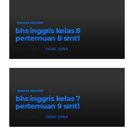
BAHASA INGGRIS
bhs inggris kelas 8
pertemuan 8 smt1
SEP 15, 2021
SIDIK JUNA
BAHASA INGGRIS
bhs inggris kelas 7
pertemuan 9 smt1
SEP 15, 2021
SIDIK JUNA