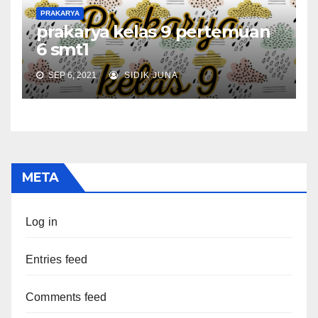
PRAKARYA
prakarya kelas 9 pertemuan
6 smt1
SEP 6, 2021
SIDIK JUNA
META
Log in
Entries feed
Comments feed