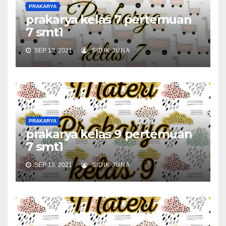
PRAKARYA
prakarya kelas 7 pertemuan
7 smt1
SEP 13, 2021
SIDIK JUNA
PRAKARYA
prakarya kelas 9 pertemuan
7 smt1
SEP 13, 2021
SIDIK JUNA