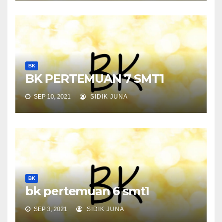
BK
BK PERTEMUAN 7 SMT1
SEP 10, 2021
SIDIK JUNA
BK
bk pertemuan 6 smt1
SEP 3, 2021
SIDIK JUNA