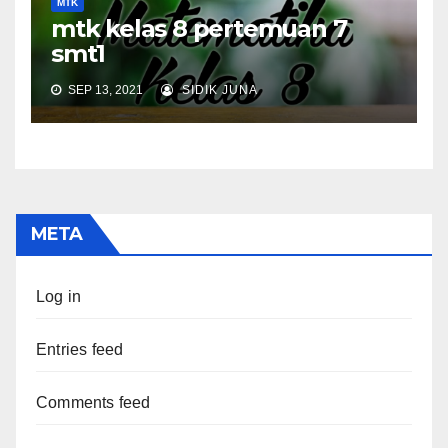
MTK
mtk kelas 8 pertemuan 7
smt1
SEP 13, 2021
SIDIK JUNA
META
Log in
Entries feed
Comments feed