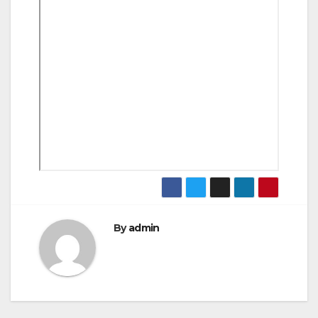
By
admin