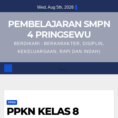
Skip
Wed. Aug 5th, 2026
to
content
PEMBELAJARAN SMPN
4 PRINGSEWU
BERDIKARI : BERKARAKTER, DISIPLIN,
KEKELUARGAAN, RAPI DAN INDAH)
PPKN
PPKN KELAS 8