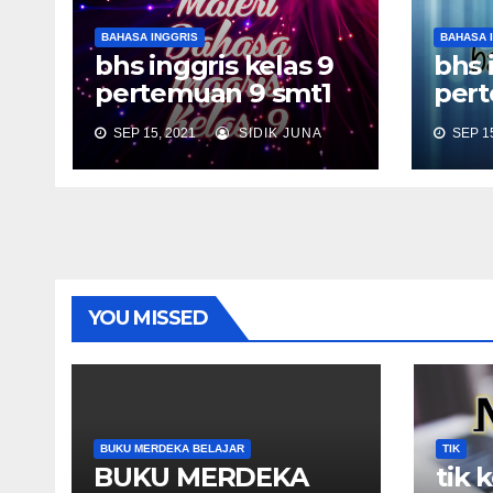
BAHASA INGGRIS
BAHASA 
bhs inggris kelas 9
bhs 
pertemuan 9 smt1
pert
SEP 15, 2021
SIDIK JUNA
SEP 15
YOU MISSED
BUKU MERDEKA BELAJAR
TIK
BUKU MERDEKA
tik 