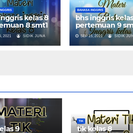
INGGRIS
BAHASA INGGRIS
inggris kelas 8
bhs inggris kelas
emuan 8 smt1
pertemuan 9 sm
, 2021
SIDIK JUNA
SEP 15, 2021
SIDIK JU
TIK
kelas 9
tik kelas 8