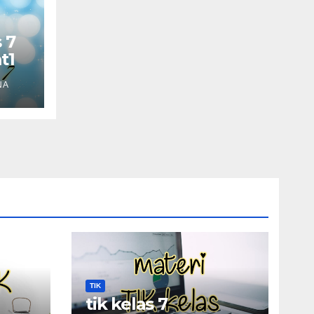
 7
t1
NA
TIK
tik kelas 7