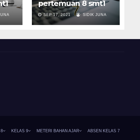
t1
pertemuan 8 smt1
JUNA
SEP 17, 2021
SIDIK JUNA
 8
KELAS 9
METERI BAHAN AJAR
ABSEN KELAS 7