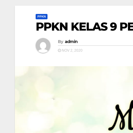
PPKN
PPKN KELAS 9 P
By
admin
NOV 2, 2020