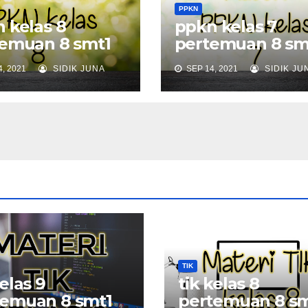
PPKN
 kelas 8
ppkn kelas 7
emuan 8 smt1
pertemuan 8 sm
, 2021
SIDIK JUNA
SEP 14, 2021
SIDIK JU
TIK
kelas 9
tik kelas 8
temuan 8 smt1
pertemuan 8 sm