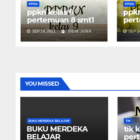
PPKN
PPKN
ppkn kelas 9
ppkn
pertemuan 8 smt1
pert
SEP 14, 2021
SIDIK JUNA
SEP 14
YOU MISSED
BUKU MERDEKA BELAJAR
TIK
BUKU MERDEKA
tik 
BELAJAR
per