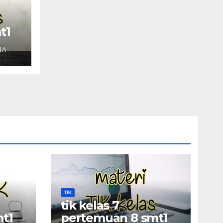
t1
NA
TIK
tik kelas 7
t1
pertemuan 8 smt1