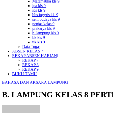
Matematika kls 9
ipa kls 9
ips kls 9
bhs inggris kls 9
seni budaya kls 9
penjas kelas 9
prakarya kls 9
b. lampung kls 9
bk kls 9
tik kls 9
Data Tugas
ABSEN KELAS 7
REKAP ABSEN HARIAN
REKAP 7
REKAP 8
REKAP 9
BUKU TAMU
BAHASA DAN AKSARA LAMPUNG
B. LAMPUNG KELAS 8 PER