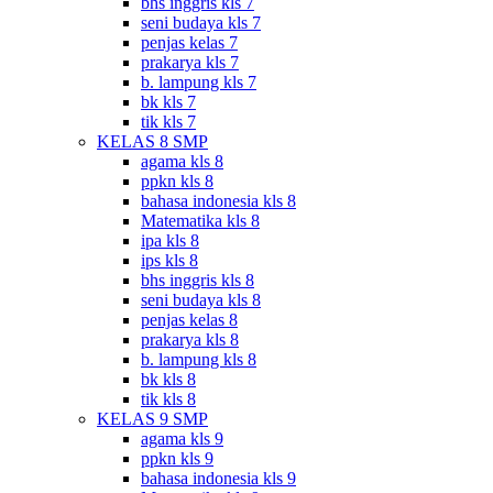
bhs inggris kls 7
seni budaya kls 7
penjas kelas 7
prakarya kls 7
b. lampung kls 7
bk kls 7
tik kls 7
KELAS 8 SMP
agama kls 8
ppkn kls 8
bahasa indonesia kls 8
Matematika kls 8
ipa kls 8
ips kls 8
bhs inggris kls 8
seni budaya kls 8
penjas kelas 8
prakarya kls 8
b. lampung kls 8
bk kls 8
tik kls 8
KELAS 9 SMP
agama kls 9
ppkn kls 9
bahasa indonesia kls 9