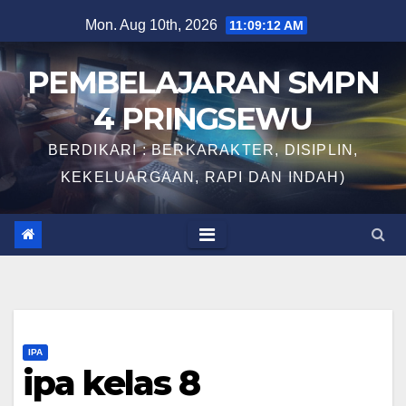
Skip
Mon. Aug 10th, 2026
11:09:13 AM
to
content
PEMBELAJARAN SMPN
4 PRINGSEWU
BERDIKARI : BERKARAKTER, DISIPLIN,
KEKELUARGAAN, RAPI DAN INDAH)
IPA
ipa kelas 8