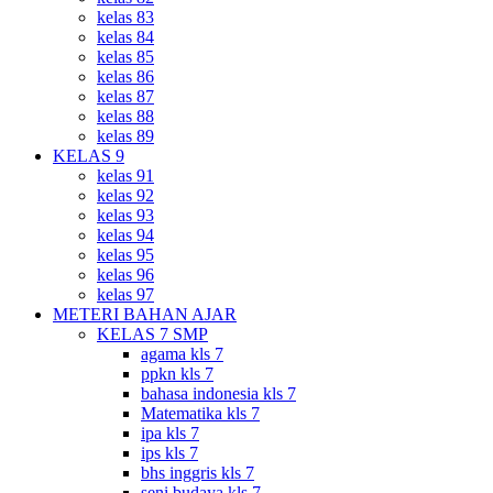
kelas 83
kelas 84
kelas 85
kelas 86
kelas 87
kelas 88
kelas 89
KELAS 9
kelas 91
kelas 92
kelas 93
kelas 94
kelas 95
kelas 96
kelas 97
METERI BAHAN AJAR
KELAS 7 SMP
agama kls 7
ppkn kls 7
bahasa indonesia kls 7
Matematika kls 7
ipa kls 7
ips kls 7
bhs inggris kls 7
seni budaya kls 7