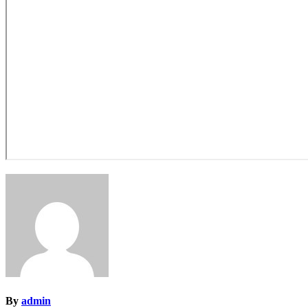
By
admin