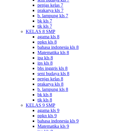
penjas kelas 7
prakarya kls 7
b. lampung kls 7
bk kls 7
tik kls 7
KELAS 8 SMP
agama kls 8
ppkn kls 8
bahasa indonesia kls 8
Matematika kls 8
ipa kls 8
ips kls 8
bhs inggris kls 8
seni budaya kls 8
penjas kelas 8
prakarya kls 8
b. lampung kls 8
bk kls 8
tik kls 8
KELAS 9 SMP
agama kls 9
ppkn kls 9
bahasa indonesia kls 9
Matematika kls 9