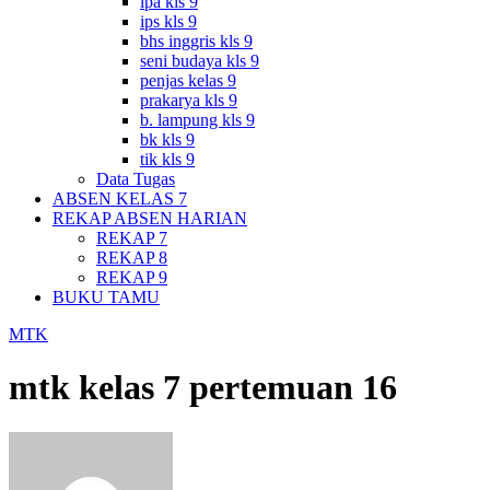
ipa kls 9
ips kls 9
bhs inggris kls 9
seni budaya kls 9
penjas kelas 9
prakarya kls 9
b. lampung kls 9
bk kls 9
tik kls 9
Data Tugas
ABSEN KELAS 7
REKAP ABSEN HARIAN
REKAP 7
REKAP 8
REKAP 9
BUKU TAMU
MTK
mtk kelas 7 pertemuan 16