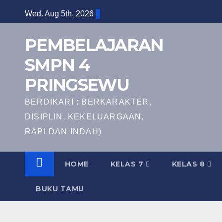
Skip
Wed. Aug 5th, 2026
to
content
PEMBELAJARAN
SMPN 4
PRINGSEWU
BERDIKARI : BERKARAKTER,
DISIPLIN, KEKELUARGAAN,
RAPI DAN INDAH)
HOME
KELAS 7
KELAS 8
BUKU TAMU