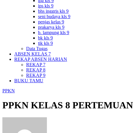
ipa kls 9
ips kls 9
bhs inggris kls 9
seni budaya kls 9
penjas kelas 9
prakarya kls 9
b. lampung kls 9
bk kls 9
tik kls 9
Data Tugas
ABSEN KELAS 7
REKAP ABSEN HARIAN
REKAP 7
REKAP 8
REKAP 9
BUKU TAMU
PPKN
PPKN KELAS 8 PERTEMUAN