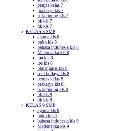
penjas kelas 7
prakarya kls 7
b. lampung kls 7
bk kls 7
tik kls 7
KELAS 8 SMP
agama kls 8
ppkn kls 8
bahasa indonesia kls 8
Matematika kls 8
ipa kls 8
ips kls 8
bhs inggris kls 8
seni budaya kls 8
penjas kelas 8
prakarya kls 8
b. lampung kls 8
bk kls 8
tik kls 8
KELAS 9 SMP
agama kls 9
ppkn kls 9
bahasa indonesia kls 9
Matematika kls 9