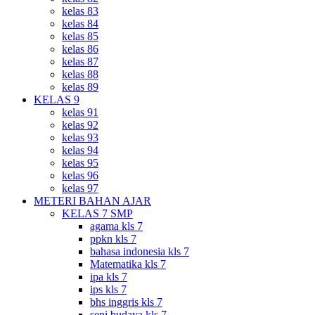
kelas 83
kelas 84
kelas 85
kelas 86
kelas 87
kelas 88
kelas 89
KELAS 9
kelas 91
kelas 92
kelas 93
kelas 94
kelas 95
kelas 96
kelas 97
METERI BAHAN AJAR
KELAS 7 SMP
agama kls 7
ppkn kls 7
bahasa indonesia kls 7
Matematika kls 7
ipa kls 7
ips kls 7
bhs inggris kls 7
seni budaya kls 7