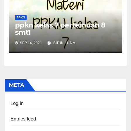
PPKN
ppkn kelas 7 pertemuan 8
smt1
SEP 14, 2021
SIDIK JUNA
META
Log in
Entries feed