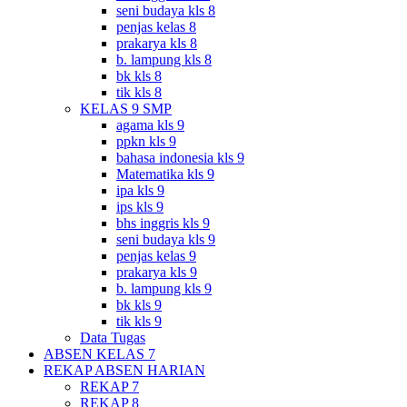
seni budaya kls 8
penjas kelas 8
prakarya kls 8
b. lampung kls 8
bk kls 8
tik kls 8
KELAS 9 SMP
agama kls 9
ppkn kls 9
bahasa indonesia kls 9
Matematika kls 9
ipa kls 9
ips kls 9
bhs inggris kls 9
seni budaya kls 9
penjas kelas 9
prakarya kls 9
b. lampung kls 9
bk kls 9
tik kls 9
Data Tugas
ABSEN KELAS 7
REKAP ABSEN HARIAN
REKAP 7
REKAP 8