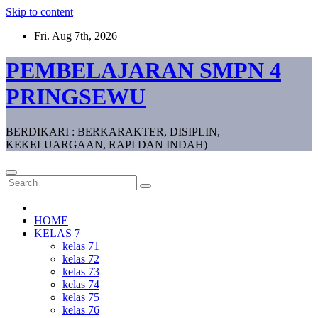
Skip to content
Fri. Aug 7th, 2026
PEMBELAJARAN SMPN 4
PRINGSEWU
BERDIKARI : BERKARAKTER, DISIPLIN,
KEKELUARGAAN, RAPI DAN INDAH)
HOME
KELAS 7
kelas 71
kelas 72
kelas 73
kelas 74
kelas 75
kelas 76