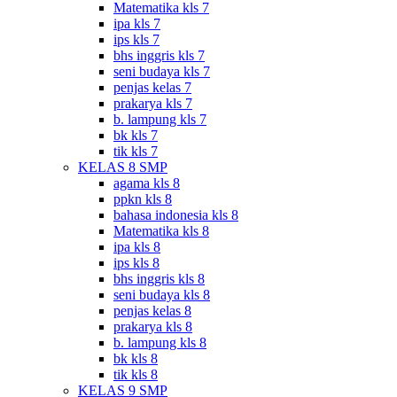
Matematika kls 7
ipa kls 7
ips kls 7
bhs inggris kls 7
seni budaya kls 7
penjas kelas 7
prakarya kls 7
b. lampung kls 7
bk kls 7
tik kls 7
KELAS 8 SMP
agama kls 8
ppkn kls 8
bahasa indonesia kls 8
Matematika kls 8
ipa kls 8
ips kls 8
bhs inggris kls 8
seni budaya kls 8
penjas kelas 8
prakarya kls 8
b. lampung kls 8
bk kls 8
tik kls 8
KELAS 9 SMP