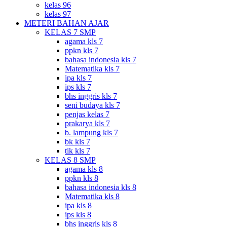
kelas 96
kelas 97
METERI BAHAN AJAR
KELAS 7 SMP
agama kls 7
ppkn kls 7
bahasa indonesia kls 7
Matematika kls 7
ipa kls 7
ips kls 7
bhs inggris kls 7
seni budaya kls 7
penjas kelas 7
prakarya kls 7
b. lampung kls 7
bk kls 7
tik kls 7
KELAS 8 SMP
agama kls 8
ppkn kls 8
bahasa indonesia kls 8
Matematika kls 8
ipa kls 8
ips kls 8
bhs inggris kls 8