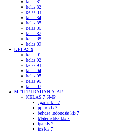
kelas 81
kelas 82
kelas 83
kelas 84
kelas 85
kelas 86
kelas 87
kelas 88
kelas 89
KELAS 9
kelas 91
kelas 92
kelas 93
kelas 94
kelas 95
kelas 96
kelas 97
METERI BAHAN AJAR
KELAS 7 SMP
agama kls 7
ppkn kls 7
bahasa indonesia kls 7
Matematika kls 7
ipa kls 7
ips kls 7