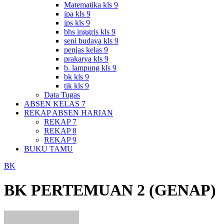
Matematika kls 9
ipa kls 9
ips kls 9
bhs inggris kls 9
seni budaya kls 9
penjas kelas 9
prakarya kls 9
b. lampung kls 9
bk kls 9
tik kls 9
Data Tugas
ABSEN KELAS 7
REKAP ABSEN HARIAN
REKAP 7
REKAP 8
REKAP 9
BUKU TAMU
BK
BK PERTEMUAN 2 (GENAP)