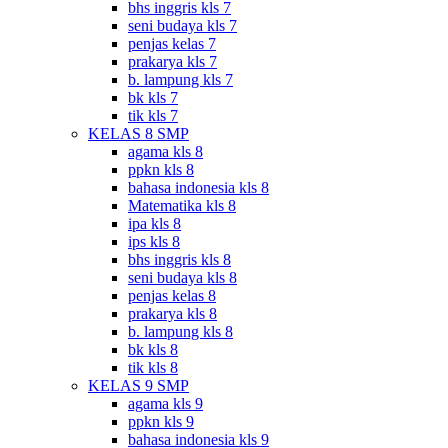
bhs inggris kls 7
seni budaya kls 7
penjas kelas 7
prakarya kls 7
b. lampung kls 7
bk kls 7
tik kls 7
KELAS 8 SMP
agama kls 8
ppkn kls 8
bahasa indonesia kls 8
Matematika kls 8
ipa kls 8
ips kls 8
bhs inggris kls 8
seni budaya kls 8
penjas kelas 8
prakarya kls 8
b. lampung kls 8
bk kls 8
tik kls 8
KELAS 9 SMP
agama kls 9
ppkn kls 9
bahasa indonesia kls 9