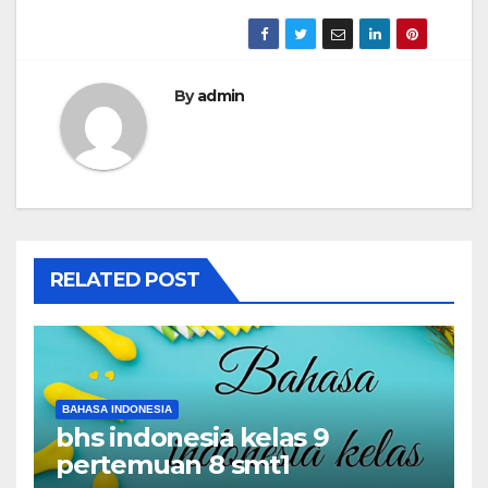
By
admin
RELATED POST
BAHASA INDONESIA
bhs indonesia kelas 9
pertemuan 8 smt1