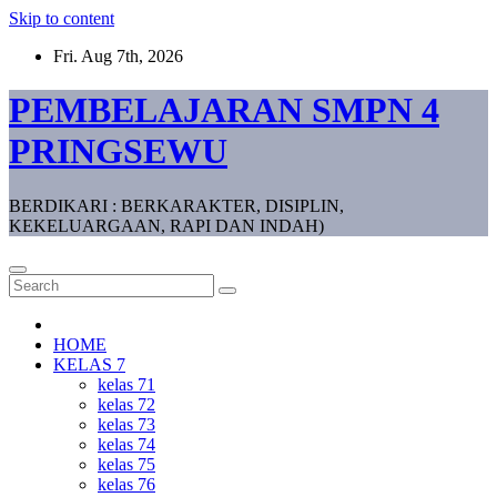
Skip to content
Fri. Aug 7th, 2026
PEMBELAJARAN SMPN 4
PRINGSEWU
BERDIKARI : BERKARAKTER, DISIPLIN,
KEKELUARGAAN, RAPI DAN INDAH)
HOME
KELAS 7
kelas 71
kelas 72
kelas 73
kelas 74
kelas 75
kelas 76