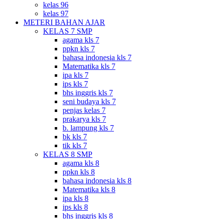
kelas 96
kelas 97
METERI BAHAN AJAR
KELAS 7 SMP
agama kls 7
ppkn kls 7
bahasa indonesia kls 7
Matematika kls 7
ipa kls 7
ips kls 7
bhs inggris kls 7
seni budaya kls 7
penjas kelas 7
prakarya kls 7
b. lampung kls 7
bk kls 7
tik kls 7
KELAS 8 SMP
agama kls 8
ppkn kls 8
bahasa indonesia kls 8
Matematika kls 8
ipa kls 8
ips kls 8
bhs inggris kls 8