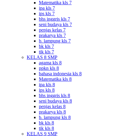
Matematika kls 7
ipa kls 7
ips kls 7
bhs inggris kls 7
seni budaya kls 7
penjas kelas 7
prakarya kls 7
b. lampung kls 7
bk kls 7
tik kls 7
KELAS 8 SMP
agama kls 8
ppkn kls 8
bahasa indonesia kls 8
Matematika kls 8
ipa kls 8
ips kls 8
bhs inggris kls 8
seni budaya kls 8
penjas kelas 8
prakarya kls 8
b. lampung kls 8
bk kls 8
tik kls 8
KELAS 9 SMP