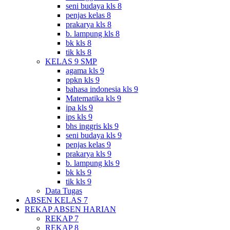
seni budaya kls 8
penjas kelas 8
prakarya kls 8
b. lampung kls 8
bk kls 8
tik kls 8
KELAS 9 SMP
agama kls 9
ppkn kls 9
bahasa indonesia kls 9
Matematika kls 9
ipa kls 9
ips kls 9
bhs inggris kls 9
seni budaya kls 9
penjas kelas 9
prakarya kls 9
b. lampung kls 9
bk kls 9
tik kls 9
Data Tugas
ABSEN KELAS 7
REKAP ABSEN HARIAN
REKAP 7
REKAP 8