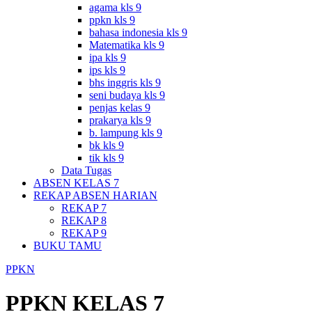
agama kls 9
ppkn kls 9
bahasa indonesia kls 9
Matematika kls 9
ipa kls 9
ips kls 9
bhs inggris kls 9
seni budaya kls 9
penjas kelas 9
prakarya kls 9
b. lampung kls 9
bk kls 9
tik kls 9
Data Tugas
ABSEN KELAS 7
REKAP ABSEN HARIAN
REKAP 7
REKAP 8
REKAP 9
BUKU TAMU
PPKN
PPKN KELAS 7