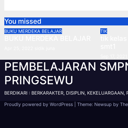
Sep 12, 2021
sidik juna
Sep 12, 202
You missed
BUKU MERDEKA BELAJAR
TIK
BUKU MERDEKA BELAJAR
tik kela
smt1
Apr 25, 2022
sidik juna
Sep 17, 2021
PEMBELAJARAN SMP
PRINGSEWU
BERDIKARI : BERKARAKTER, DISIPLIN, KEKELUARGAAN, 
Proudly powered by WordPress
|
Theme: Newsup by
The