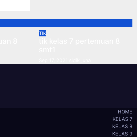
TIK
uan 8
tik kelas 7 pertemuan 8
smt1
Sep 17, 2021
sidik juna
HOME
KELAS 7
KELAS 8
KELAS 9