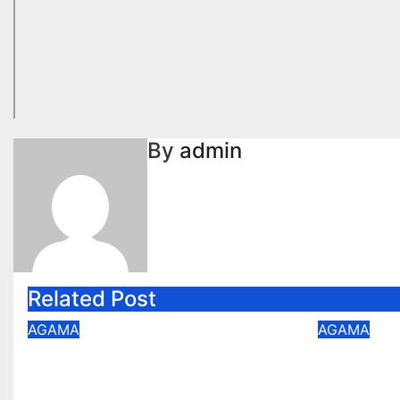
By
admin
Related Post
AGAMA
AGAMA
pai kelas 9 pertemuan 8
pai kel
smt1
smt1