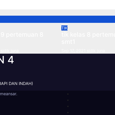
1
sidik juna
Sep 12, 2021
sidik juna
TIK
s 9 pertemuan 8
tik kelas 8 pertem
smt1
sidik juna
Sep 17, 2021
sidik juna
N 4
RAPI DAN INDAH)
meansar
.