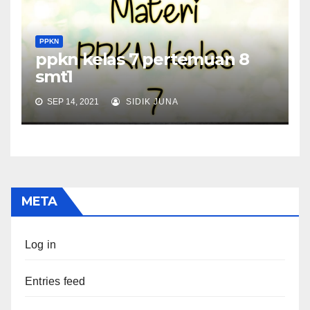
PPKN
ppkn kelas 7 pertemuan 8
smt1
SEP 14, 2021
SIDIK JUNA
META
Log in
Entries feed