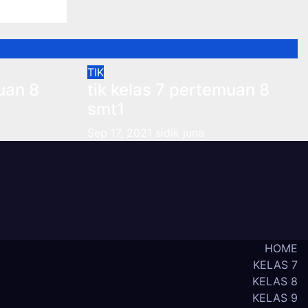
TIK
uan 8
tik kelas 7 pertemuan 8
smt1
Sep 17, 2021
sidik juna
HOME
KELAS 7
KELAS 8
KELAS 9