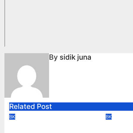
By
sidik juna
Related Post
BK
BK
BK PERTEMUAN 8 SMT1
BK PER