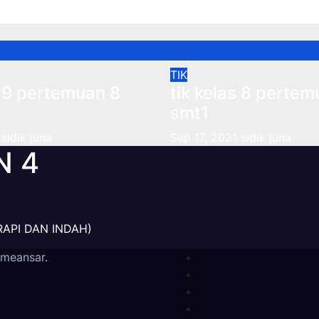
1
sidik juna
Sep 3, 2021
sidik juna
TIK
s 9 pertemuan 8
tik kelas 8 pertem
smt1
sidik juna
Sep 17, 2021
sidik juna
N 4
RAPI DAN INDAH)
meansar
.