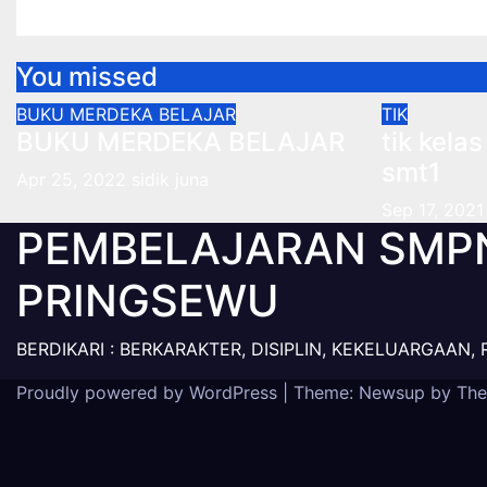
Sep 17, 2021
sidik juna
Sep 10, 202
You missed
BUKU MERDEKA BELAJAR
TIK
BUKU MERDEKA BELAJAR
tik kela
smt1
Apr 25, 2022
sidik juna
Sep 17, 2021
PEMBELAJARAN SMP
PRINGSEWU
BERDIKARI : BERKARAKTER, DISIPLIN, KEKELUARGAAN, 
Proudly powered by WordPress
|
Theme: Newsup by
The