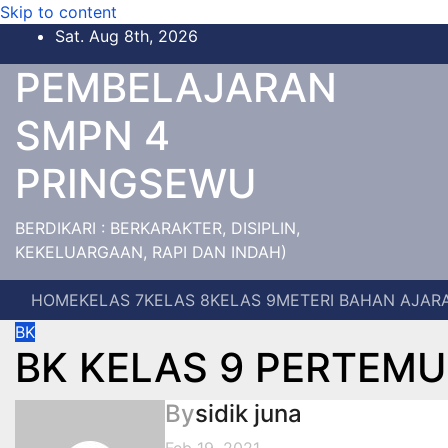
Skip to content
Sat. Aug 8th, 2026
PEMBELAJARAN
SMPN 4
PRINGSEWU
BERDIKARI : BERKARAKTER, DISIPLIN,
KEKELUARGAAN, RAPI DAN INDAH)
HOME
KELAS 7
KELAS 8
KELAS 9
METERI BAHAN AJAR
BK
BK KELAS 9 PERTEMU
By
sidik juna