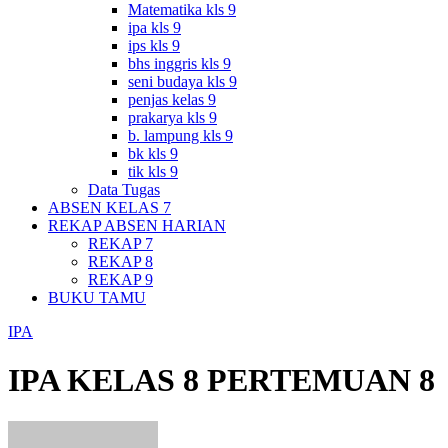
Matematika kls 9
ipa kls 9
ips kls 9
bhs inggris kls 9
seni budaya kls 9
penjas kelas 9
prakarya kls 9
b. lampung kls 9
bk kls 9
tik kls 9
Data Tugas
ABSEN KELAS 7
REKAP ABSEN HARIAN
REKAP 7
REKAP 8
REKAP 9
BUKU TAMU
IPA
IPA KELAS 8 PERTEMUAN 8