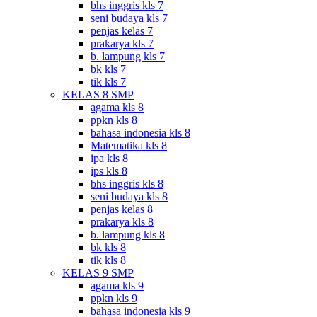
bhs inggris kls 7
seni budaya kls 7
penjas kelas 7
prakarya kls 7
b. lampung kls 7
bk kls 7
tik kls 7
KELAS 8 SMP
agama kls 8
ppkn kls 8
bahasa indonesia kls 8
Matematika kls 8
ipa kls 8
ips kls 8
bhs inggris kls 8
seni budaya kls 8
penjas kelas 8
prakarya kls 8
b. lampung kls 8
bk kls 8
tik kls 8
KELAS 9 SMP
agama kls 9
ppkn kls 9
bahasa indonesia kls 9