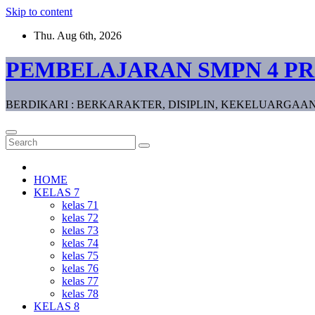
Skip to content
Thu. Aug 6th, 2026
PEMBELAJARAN SMPN 4 P
BERDIKARI : BERKARAKTER, DISIPLIN, KEKELUARGAAN
HOME
KELAS 7
kelas 71
kelas 72
kelas 73
kelas 74
kelas 75
kelas 76
kelas 77
kelas 78
KELAS 8