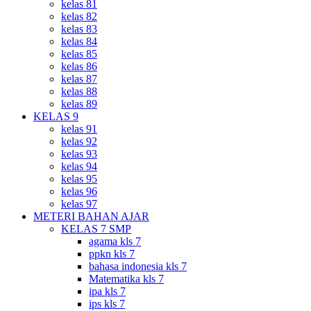
kelas 81
kelas 82
kelas 83
kelas 84
kelas 85
kelas 86
kelas 87
kelas 88
kelas 89
KELAS 9
kelas 91
kelas 92
kelas 93
kelas 94
kelas 95
kelas 96
kelas 97
METERI BAHAN AJAR
KELAS 7 SMP
agama kls 7
ppkn kls 7
bahasa indonesia kls 7
Matematika kls 7
ipa kls 7
ips kls 7