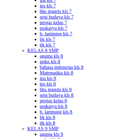
ipa kls 7
ips kls 7
bhs inggris kls 7
seni budaya kls 7
penjas kelas 7
prakarya kls 7
b. lampung kls 7
bk kls 7
tik kls 7
KELAS 8 SMP
agama kls 8
ppkn kls 8
bahasa indonesia kls 8
Matematika kls 8
ipa kls 8
ips kls 8
bhs inggris kls 8
seni budaya kls 8
penjas kelas 8
prakarya kls 8
b. lampung kls 8
bk kls 8
tik kls 8
KELAS 9 SMP
agama kls 9