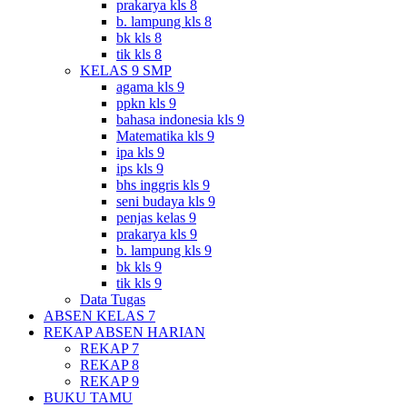
prakarya kls 8
b. lampung kls 8
bk kls 8
tik kls 8
KELAS 9 SMP
agama kls 9
ppkn kls 9
bahasa indonesia kls 9
Matematika kls 9
ipa kls 9
ips kls 9
bhs inggris kls 9
seni budaya kls 9
penjas kelas 9
prakarya kls 9
b. lampung kls 9
bk kls 9
tik kls 9
Data Tugas
ABSEN KELAS 7
REKAP ABSEN HARIAN
REKAP 7
REKAP 8
REKAP 9
BUKU TAMU