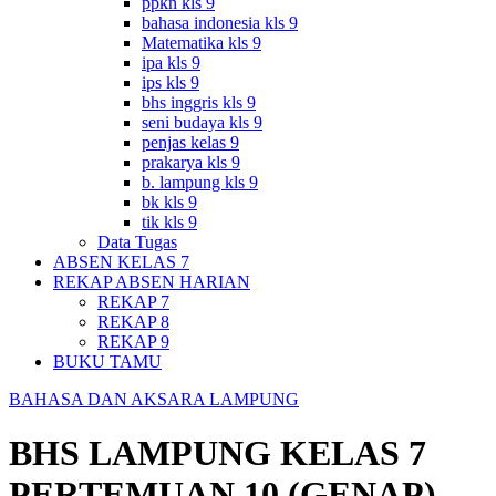
ppkn kls 9
bahasa indonesia kls 9
Matematika kls 9
ipa kls 9
ips kls 9
bhs inggris kls 9
seni budaya kls 9
penjas kelas 9
prakarya kls 9
b. lampung kls 9
bk kls 9
tik kls 9
Data Tugas
ABSEN KELAS 7
REKAP ABSEN HARIAN
REKAP 7
REKAP 8
REKAP 9
BUKU TAMU
BAHASA DAN AKSARA LAMPUNG
BHS LAMPUNG KELAS 7
PERTEMUAN 10 (GENAP)