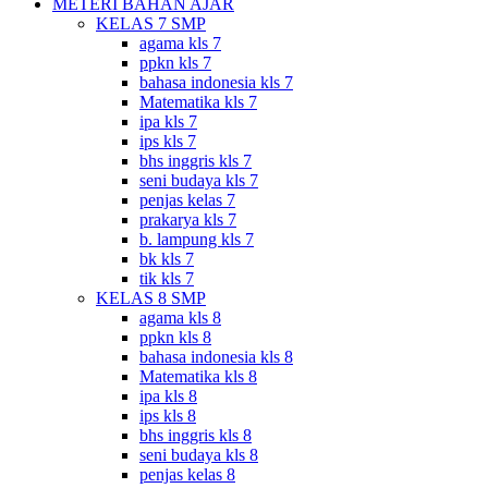
METERI BAHAN AJAR
KELAS 7 SMP
agama kls 7
ppkn kls 7
bahasa indonesia kls 7
Matematika kls 7
ipa kls 7
ips kls 7
bhs inggris kls 7
seni budaya kls 7
penjas kelas 7
prakarya kls 7
b. lampung kls 7
bk kls 7
tik kls 7
KELAS 8 SMP
agama kls 8
ppkn kls 8
bahasa indonesia kls 8
Matematika kls 8
ipa kls 8
ips kls 8
bhs inggris kls 8
seni budaya kls 8
penjas kelas 8