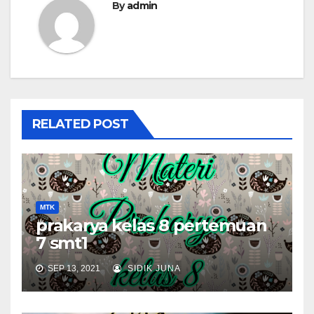
By
admin
RELATED POST
MTK
prakarya kelas 8 pertemuan
7 smt1
SEP 13, 2021
SIDIK JUNA