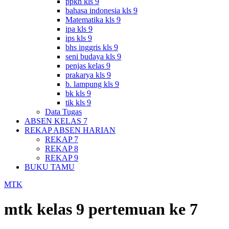
ppkn kls 9
bahasa indonesia kls 9
Matematika kls 9
ipa kls 9
ips kls 9
bhs inggris kls 9
seni budaya kls 9
penjas kelas 9
prakarya kls 9
b. lampung kls 9
bk kls 9
tik kls 9
Data Tugas
ABSEN KELAS 7
REKAP ABSEN HARIAN
REKAP 7
REKAP 8
REKAP 9
BUKU TAMU
MTK
mtk kelas 9 pertemuan ke 7