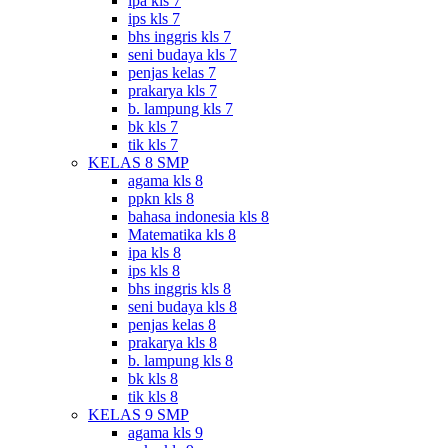
ipa kls 7
ips kls 7
bhs inggris kls 7
seni budaya kls 7
penjas kelas 7
prakarya kls 7
b. lampung kls 7
bk kls 7
tik kls 7
KELAS 8 SMP
agama kls 8
ppkn kls 8
bahasa indonesia kls 8
Matematika kls 8
ipa kls 8
ips kls 8
bhs inggris kls 8
seni budaya kls 8
penjas kelas 8
prakarya kls 8
b. lampung kls 8
bk kls 8
tik kls 8
KELAS 9 SMP
agama kls 9