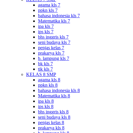
agama kls 7
ppkn kls 7
bahasa indonesia kls 7
Matematika kls 7
ipa kls 7
ips kls 7
bhs inggris kls 7
seni budaya kls 7
penjas kelas 7
prakarya kls 7
b. lampung kls 7
bk kls 7
tik kls 7
KELAS 8 SMP
agama kls 8
ppkn kls 8
bahasa indonesia kls 8
Matematika kls 8
ipa kls 8
ips kls 8
bhs inggris kls 8
seni budaya kls 8
penjas kelas 8
prakarya kls 8