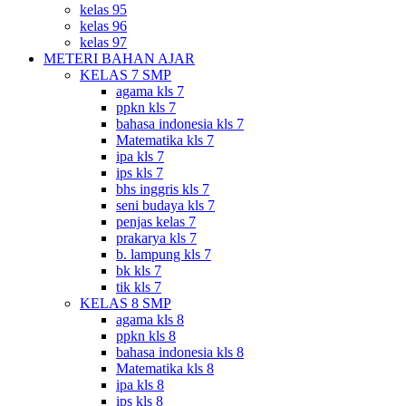
kelas 95
kelas 96
kelas 97
METERI BAHAN AJAR
KELAS 7 SMP
agama kls 7
ppkn kls 7
bahasa indonesia kls 7
Matematika kls 7
ipa kls 7
ips kls 7
bhs inggris kls 7
seni budaya kls 7
penjas kelas 7
prakarya kls 7
b. lampung kls 7
bk kls 7
tik kls 7
KELAS 8 SMP
agama kls 8
ppkn kls 8
bahasa indonesia kls 8
Matematika kls 8
ipa kls 8
ips kls 8