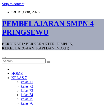
Skip to content
Sat. Aug 8th, 2026
PEMBELAJARAN SMPN 4
PRINGSEWU
BERDIKARI : BERKARAKTER, DISIPLIN,
KEKELUARGAAN, RAPI DAN INDAH)
HOME
KELAS 7
kelas 71
kelas 72
kelas 73
kelas 74
kelas 75
kelas 76