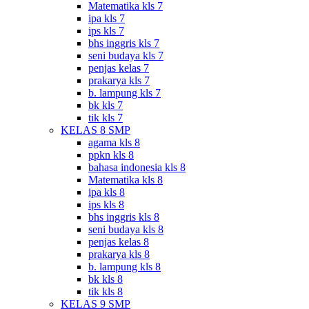
Matematika kls 7
ipa kls 7
ips kls 7
bhs inggris kls 7
seni budaya kls 7
penjas kelas 7
prakarya kls 7
b. lampung kls 7
bk kls 7
tik kls 7
KELAS 8 SMP
agama kls 8
ppkn kls 8
bahasa indonesia kls 8
Matematika kls 8
ipa kls 8
ips kls 8
bhs inggris kls 8
seni budaya kls 8
penjas kelas 8
prakarya kls 8
b. lampung kls 8
bk kls 8
tik kls 8
KELAS 9 SMP