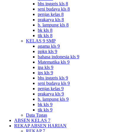
bhs inggris kls 8
seni budaya kls 8
penjas kelas 8
prakarya kls 8
b. lampung kls 8
bk kls 8
tik kls 8
KELAS 9 SMP
agama kls 9
ppkn kls 9
bahasa indonesia kls 9
Matematika kls 9
ipa kls 9
ips kls 9
bhs inggris kls 9
seni budaya kls 9
penjas kelas 9
prakarya kls 9
b. lampung kls 9
bk kls 9
tik kls 9
Data Tugas
ABSEN KELAS 7
REKAP ABSEN HARIAN
REKAP 7