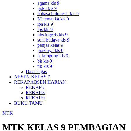
agama kls 9
ppkn kls 9
bahasa indonesia kls 9
Matematika kls 9
ipa kls 9
ips kls 9
bhs inggris kls 9
seni budaya kls 9
penjas kelas 9
prakarya kls 9
b. lampung kls 9
bk kls 9
tik kls 9
Data Tugas
ABSEN KELAS 7
REKAP ABSEN HARIAN
REKAP 7
REKAP 8
REKAP 9
BUKU TAMU
MTK
MTK KELAS 9 PEMBAGIAN